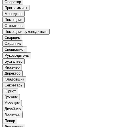
Оператор
Программист
Менеджер
Помощник
Строитель
Помощник руководителя
Сварщик
Охранник
Специалист
Руководитель
Бухгалтер
Инженер
Директор
Кладовщик
Секретарь
Юрист
Грузчик
Уборщик
Дизайнер
Электрик
Повар
Экономист