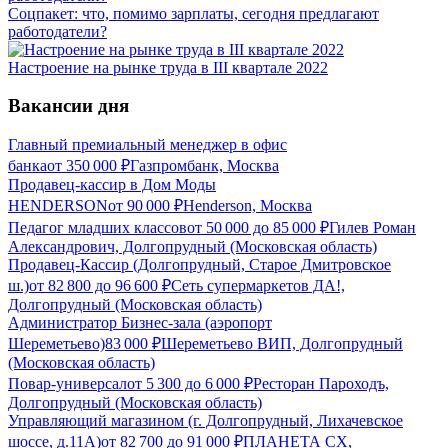
Соцпакет: что, помимо зарплаты, сегодня предлагают
работодатели?
Настроение на рынке труда в III квартале 2022
Вакансии дня
Главный премиальный менеджер в офис
банка
от
350 000
₽
Газпромбанк, Москва
Продавец-кассир в Дом Моды
HENDERSON
от
90 000
₽
Henderson, Москва
Педагог младших классов
от
50 000
до
85 000
₽
Гилев Роман
Александрович, Долгопрудный (Московская область)
Продавец-Кассир (Долгопрудный, Старое Дмитровское
ш.)
от
82 800
до
96 600
₽
Сеть супермаркетов ДА!,
Долгопрудный (Московская область)
Администратор Бизнес-зала (аэропорт
Шереметьево)
83 000
₽
Шереметьево ВИП, Долгопрудный
(Московская область)
Повар-универсал
от
5 300
до
6 000
₽
Ресторан Пароходъ,
Долгопрудный (Московская область)
Управляющий магазином (г. Долгопрудный, Лихачевское
шоссе, д.11А)
от
82 700
до
91 000
₽
ПЛАНЕТА СХ,