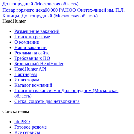
Долгопрудный (Московская область)
Повар горячего цеха
90 000
₽
АНОО Физтех-лицей им. П.Л.
Капицы, Долгопрудный (Московская область)
HeadHunter
Размещение вакансий
Поиск по резюме
О компании
Наши вакансии
Реклама на сайте
Требования к ПО
Безопасный HeadHunter
HeadHunter API
Партнерам
Инвесторам
Каталог компаний
Поиск по вакансиям в Долгопрудном (Московская
область)
Сетка: соцсеть для нетворкинга
Соискателям
hh PRO
Готовое резюме
Все сервисы