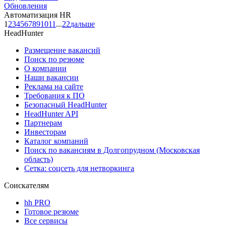
Обновления
Автоматизация HR
1
2
3
4
5
6
7
8
9
10
11
...
22
дальше
HeadHunter
Размещение вакансий
Поиск по резюме
О компании
Наши вакансии
Реклама на сайте
Требования к ПО
Безопасный HeadHunter
HeadHunter API
Партнерам
Инвесторам
Каталог компаний
Поиск по вакансиям в Долгопрудном (Московская
область)
Сетка: соцсеть для нетворкинга
Соискателям
hh PRO
Готовое резюме
Все сервисы