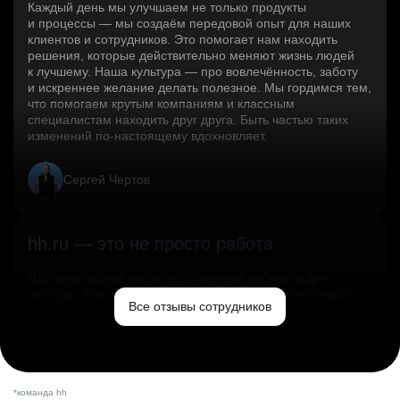
Каждый день мы улучшаем не только продукты
и процессы — мы создаём передовой опыт для наших
клиентов и сотрудников. Это помогает нам находить
решения, которые действительно меняют жизнь людей
к лучшему. Наша культура — про вовлечённость, заботу
и искреннее желание делать полезное. Мы гордимся тем,
что помогаем крутым компаниям и классным
специалистам находить друг друга. Быть частью таких
изменений по‑настоящему вдохновляет.
Сергей Чертов
hh.ru — это не просто работа
Это эмпатичные люди, заслуженные победы и дух
свободы. Мы помогаем миру и создаём лучший сервис
Все отзывы сотрудников
по поиску работы в стране.
Ольга Емельянова
*команда hh