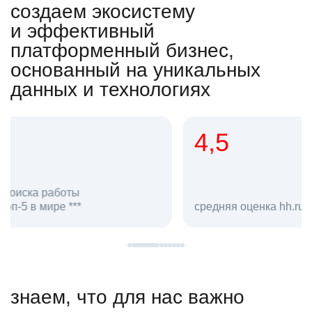
создаем экосистему
и эффективный
платформенный бизнес,
основанный на уникальных
данных и технологиях
4,5
20
сотруд
средняя оценка hh.ru как работодателя **
в hh.ru
знаем, что для нас важно