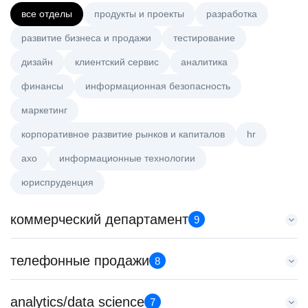
все отделы
продукты и проекты
разработка
развитие бизнеса и продажи
тестирование
дизайн
клиентский сервис
аналитика
финансы
информационная безопасность
маркетинг
корпоративное развитие рынков и капиталов
hr
axo
информационные технологии
юриспруденция
коммерческий департамент
9
Key Account Manager (EdTech)
телефонные продажи
8
HeadHunter::Коммерческий департамент
4 авг. 2026
Менеджер по продажам B2B
analytics/data science
150000 ₽
7