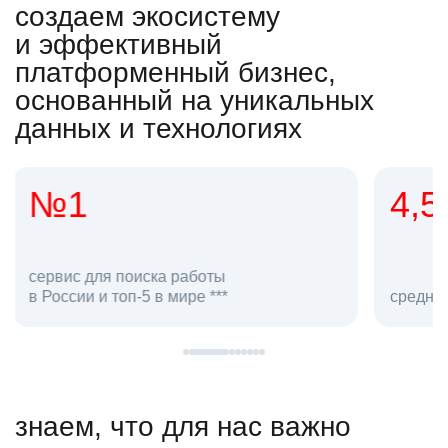
создаем экосистему
и эффективный
платформенный бизнес,
основанный на уникальных
данных и технологиях
4,5
20
сотруд
средняя оценка hh.ru как работодателя **
в hh.ru
знаем, что для нас важно