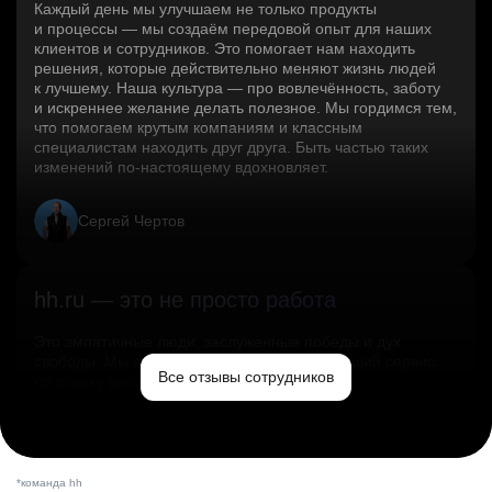
Каждый день мы улучшаем не только продукты
и процессы — мы создаём передовой опыт для наших
клиентов и сотрудников. Это помогает нам находить
решения, которые действительно меняют жизнь людей
к лучшему. Наша культура — про вовлечённость, заботу
и искреннее желание делать полезное. Мы гордимся тем,
что помогаем крутым компаниям и классным
специалистам находить друг друга. Быть частью таких
изменений по‑настоящему вдохновляет.
Сергей Чертов
hh.ru — это не просто работа
Это эмпатичные люди, заслуженные победы и дух
свободы. Мы помогаем миру и создаём лучший сервис
Все отзывы сотрудников
по поиску работы в стране.
Ольга Емельянова
*команда hh