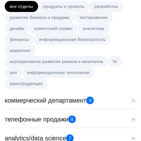
все отделы
продукты и проекты
разработка
развитие бизнеса и продажи
тестирование
дизайн
клиентский сервис
аналитика
финансы
информационная безопасность
маркетинг
корпоративное развитие рынков и капиталов
hr
axo
информационные технологии
юриспруденция
коммерческий департамент
9
Старший аналитик клиентской эффективности
телефонные продажи
8
HeadHunter::Коммерческий департамент
3 авг. 2026
Менеджер по продажам в сегменте среднего и крупного
analytics/data science
з/п не указана
7