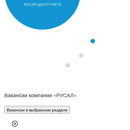
часть продукции компании составляют
первичный алюминий, алюминиевые
РУСАЛ-ЦЕНТР УЧЕТА
сплавы, фольга и глинозем.
Вакансии компании «
РУСАЛ
»
Вакансии в выбранном разделе
Компания РУСАЛ образовалась в