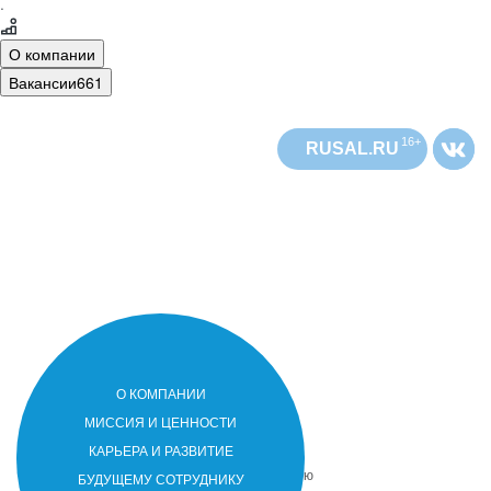
·
О компании
Вакансии
661
16+
RUSAL.RU
О КОМПАНИИ
РУСАЛ
РУСАЛ
МИССИЯ И ЦЕННОСТИ
РУСАЛ
РУСАЛ
– лидер мировой алюминиевой
КАРЬЕРА И РАЗВИТИЕ
отрасли. Компания присутствует в 20
странах мира на 5 континентах. Основную
БУДУЩЕМУ СОТРУДНИКУ