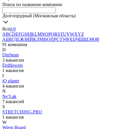
Поиск по названию компании
Долгопрудный (Московская область)
Все
0-9
A
B
C
D
E
F
G
H
I
J
K
L
M
N
O
P
Q
R
S
T
U
V
W
X
Y
Z
А
Б
В
Г
Д
Е
Ж
З
И
Й
К
Л
М
Н
О
П
Р
С
Т
У
Ф
Х
Ц
Ч
Ш
Щ
Э
Ю
Я
91 компания
D
DinStom
3 вакансии
Dolflowers
1 вакансия
I
iQ planet
4 вакансии
N
Ne’Lak
7 вакансий
S
STRETCHING.PRO
1 вакансия
W
Wiren Board