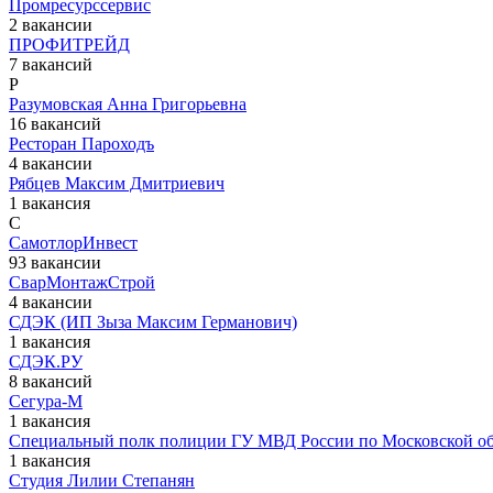
Промресурссервис
2 вакансии
ПРОФИТРЕЙД
7 вакансий
Р
Разумовская Анна Григорьевна
16 вакансий
Ресторан Пароходъ
4 вакансии
Рябцев Максим Дмитриевич
1 вакансия
С
СамотлорИнвест
93 вакансии
СварМонтажСтрой
4 вакансии
СДЭК (ИП Зыза Максим Германович)
1 вакансия
СДЭК.РУ
8 вакансий
Сегура-М
1 вакансия
Специальный полк полиции ГУ МВД России по Московской об
1 вакансия
Студия Лилии Степанян