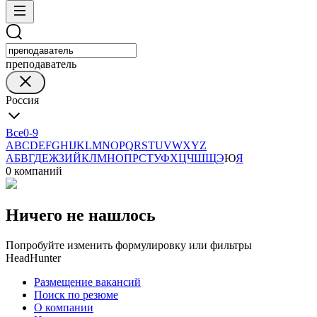
преподаватель
Россия
Все
0-9
A
B
C
D
E
F
G
H
I
J
K
L
M
N
O
P
Q
R
S
T
U
V
W
X
Y
Z
А
Б
В
Г
Д
Е
Ж
З
И
Й
К
Л
М
Н
О
П
Р
С
Т
У
Ф
Х
Ц
Ч
Ш
Щ
Э
Ю
Я
0 компаний
Ничего не нашлось
Попробуйте изменить формулировку или фильтры
HeadHunter
Размещение вакансий
Поиск по резюме
О компании