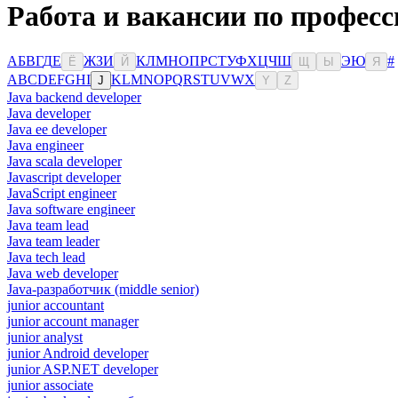
Работа и вакансии по професс
А
Б
В
Г
Д
Е
Ж
З
И
К
Л
М
Н
О
П
Р
С
Т
У
Ф
Х
Ц
Ч
Ш
Э
Ю
#
Ё
Й
Щ
Ы
Я
A
B
C
D
E
F
G
H
I
K
L
M
N
O
P
Q
R
S
T
U
V
W
X
J
Y
Z
Java backend developer
Java developer
Java ee developer
Java engineer
Java scala developer
Javascript developer
JavaScript engineer
Java software engineer
Java team lead
Java team leader
Java tech lead
Java web developer
Java-разработчик (middle senior)
junior accountant
junior account manager
junior analyst
junior Android developer
junior ASP.NET developer
junior associate