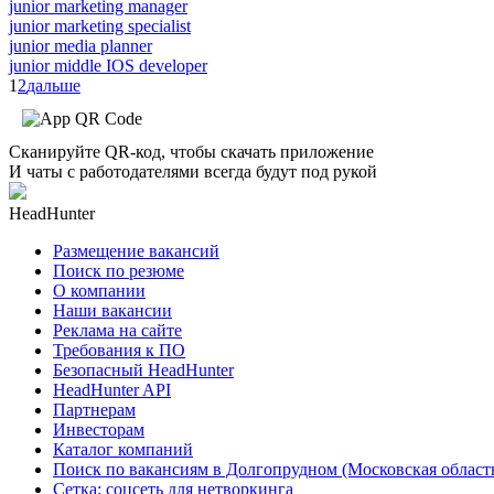
junior marketing manager
junior marketing specialist
junior media planner
junior middle IOS developer
1
2
дальше
Сканируйте QR-код, чтобы скачать приложение
И чаты с работодателями всегда будут под рукой
HeadHunter
Размещение вакансий
Поиск по резюме
О компании
Наши вакансии
Реклама на сайте
Требования к ПО
Безопасный HeadHunter
HeadHunter API
Партнерам
Инвесторам
Каталог компаний
Поиск по вакансиям в Долгопрудном (Московская област
Сетка: соцсеть для нетворкинга