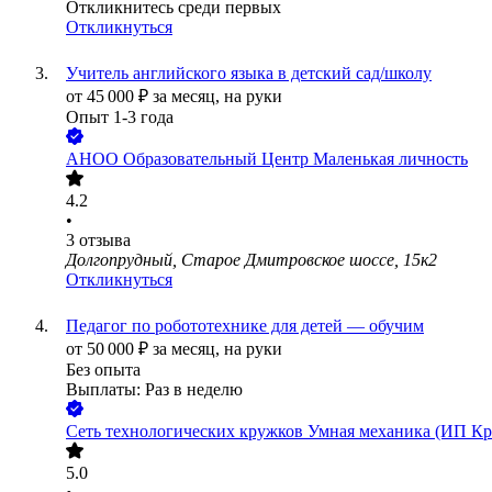
Откликнитесь среди первых
Откликнуться
Учитель английского языка в детский сад/школу
от
45 000
₽
за месяц,
на руки
Опыт 1-3 года
АНОО Образовательный Центр Маленькая личность
4.2
•
3
отзыва
Долгопрудный, Старое Дмитровское шоссе, 15к2
Откликнуться
Педагог по робототехнике для детей — обучим
от
50 000
₽
за месяц,
на руки
Без опыта
Выплаты: Раз в неделю
Сеть технологических кружков Умная механика (ИП Кр
5.0