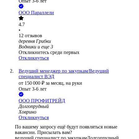
Опыт 3-6 лет
ООО
Параллели
4.7
•
12
отзывов
деревня Грибки
Водники
и еще
3
Откликнитесь среди первых
Откликнуться
Ведущий менеджер по закупкам/Ведущий
специалист ВЭД
от
150 000
₽
за месяц,
на руки
Опыт 3-6 лет
ООО
ПРОФИТРЕЙД
Долгопрудный
Ховрино
Откликнуться
По вашему запросу ещё будут появляться новые
вакансии. Присылать вам?
ведущий специалист по закупкам
Долгопрудный